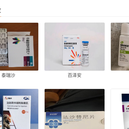
收
泰瑞沙
百泽安