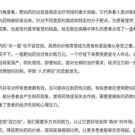
的角度看，靶向药的出现是癌症治疗领域的重大突破。它代表着人类对疾
向药物被研发出来，针对不同类型的癌症和特定的分子靶点，为患者提供
成果，也是现代医学智慧的结晶，给无数在病痛中挣扎的患者点亮了一盏
药的“另一面”也不容忽视。高昂的价格常常成为患者和家庭难以承受之重
高不下。一瓶靶向药往往售价数万元，一个疗程下来费用更是令人咋舌。
庭倾家荡产，四处借贷。即便如此，面对长期的治疗需求，经济压力如一
到理想的控制，导致“人才两空”的悲剧发生。
药并非对所有患者都有效，且可能存在耐药性问题。有些患者在使用靶向
，部分患者会产生耐药现象，使得药物逐渐失去作用，需要更换新的药物
重了患者的经济负担和心理压力。
这把“双刃剑”，我们需要多方共同努力，以让它更好地发挥“救命”的作
式，降低靶向药的价格，提高医保报销比例，让更多患者能够负担得起。