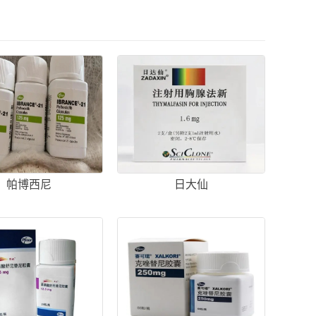
帕博西尼
日大仙