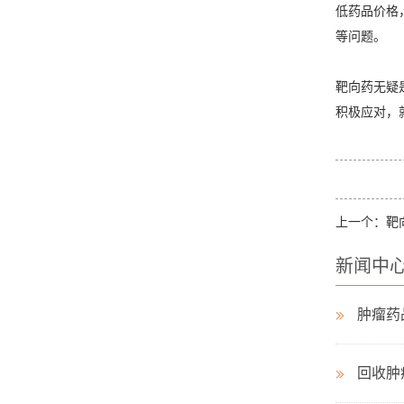
低药品价格
等问题。
靶向药无疑
积极应对，
上一个：
靶
新闻中
肿瘤药
回收肿