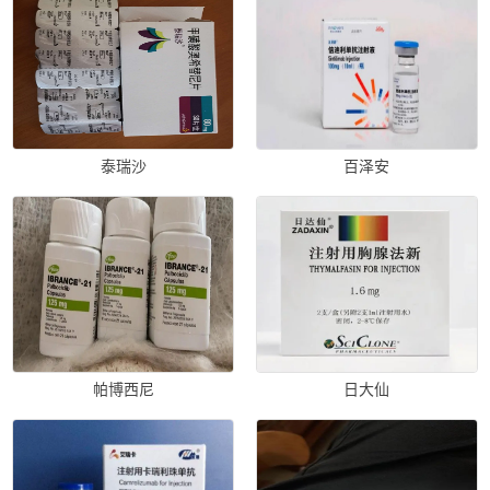
泰瑞沙
百泽安
帕博西尼
日大仙