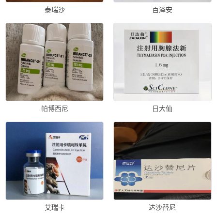
泰瑞沙
百泽安
帕博西尼
日大仙
艾瑞卡
达沙替尼