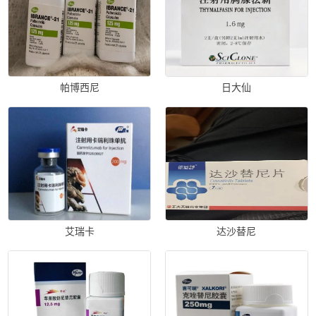
帕博西尼
日大仙
艾瑞卡
达沙替尼