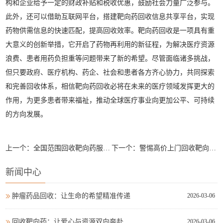
构和企业给予一定的财政补贴和税收优惠，鼓励社会力量广泛参与。
此外，还可以借助互联网平台，搭建靶向药回收信息共享平台，实现
药物供需信息的快速匹配，提高回收效率。靶向药回收是一项具有重
大意义的创新举措，它开启了药物再利用的新征程，为解决医疗资源
浪费、患者用药负担重等问题带来了新的希望。尽管面临诸多挑战，
但只要政府、医疗机构、药企、社会和患者各方齐心协力，共同探索
和完善回收体系，相信靶向药回收必将在未来的医疗领域发挥更大的
作用，为更多患者带来福祉，推动全球医疗事业向更加公平、可持续
的方向发展。
上一个：
全国范围回收靶向药服务：开启医疗资源合理利用新征程
下一个：
警惕高价上门回收靶向药背后的陷阱
新闻中心
肿瘤药品回收：让生命的希望精准传递
2026-03-06
回收靶向药：让爱心与资源双向奔赴
2026-03-06