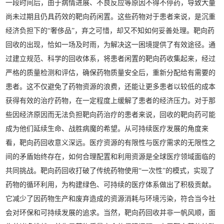
一段时间后，由于病情进展、不良反应等原因不得不停药，导致大量
尚未过期且仍具药效的靶向药闲置。这些药物对于患者来说，是沉重
经济负担下的“奢侈品”，弃之可惜，却又不知如何妥善处理。靶向药
回收的出现，恰如一场及时雨，为解决这一困境提供了有效途径。通
过建立规范、科学的回收体系，将患者闲置的靶向药收集起来，经过
严格的质量检测和评估，确保药物质量安全后，重新分配给有需要的
患者。这不仅避免了药物资源的浪费，还能让更多患者以较低的成本
获得有效的治疗药物，在一定程度上缓解了患者的经济压力。对于那
些因经济原因而无法负担靶向药治疗的患者来说，回收的靶向药可能
成为他们延续生命、战胜病魔的希望。从可持续医疗发展的角度来
看，靶向药回收意义深远。医疗资源的有限性与医疗需求的无限性之
间的矛盾始终存在，如何合理配置和利用资源是全球医疗领域面临的
共同挑战。靶向药回收打破了传统药物使用“一次性”的模式，实现了
药物的循环利用，为构建绿色、可持续的医疗体系做出了积极贡献。
它减少了因药物生产和废弃造成的资源消耗与环境污染，符合当今社
会对环保和可持续发展的追求。当然，靶向药回收并非一帆风顺，面