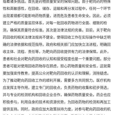
临着诸多挑战。首先是药物质量安全的保障问题。由于靶向药的特殊
性和高敏感性，在回收、储存、运输和再分发过程中，任何一个环节
出现差错都可能影响药物质量，进而危及患者生命安全。因此，必须
建立严格的质量监控体系，对每一批回收药物进行全面、细致的检
测，确保其质量符合标准。其次是法律法规的完善。目前，关于靶向
药回收的相关法律法规尚不健全，使得回收工作在实际操作中缺乏明
确的法律依据和规范指导。政府和相关部门应加快立法进程，明确回
收主体、流程、责任等，为靶向药回收提供有力的法律保障。此外，
患者和社会对靶向药回收的认知和接受程度也是一个重要问题。部分
患者可能对使用回收药物存在顾虑，担心药物质量和安全性，这就需
要加强宣传教育，提高公众对靶向药回收的认识和理解，消除疑虑。
为了推动靶向药回收工作的顺利开展，需要多方共同努力。医疗机构
应发挥主导作用，建立专门的回收点，负责药物的收集和初步筛选，
并与专业的检测机构和回收企业合作，确保药物质量安全。药企也应
积极参与，利用自身的技术和资源优势，为回收药物的检测和再加工
提供支持。同时，政府应加大政策扶持力度，对参与靶向药回收的机